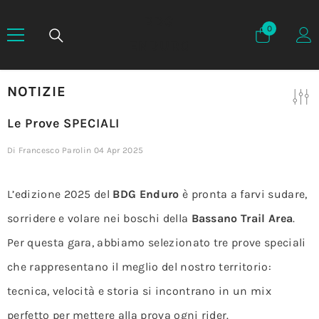
BDG
0
0
elementi
ENDURO
NOTIZIE
Le Prove SPECIALI
Di
Francesco Parolin
04 Apr 2025
L’edizione 2025 del
BDG Enduro
è pronta a farvi sudare,
sorridere e volare nei boschi della
Bassano Trail Area
.
Per questa gara, abbiamo selezionato tre prove speciali
che rappresentano il meglio del nostro territorio:
tecnica, velocità e storia si incontrano in un mix
perfetto per mettere alla prova ogni rider.