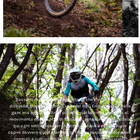
Bassano rappresenta un territorio che vive di sentieri,
dislivello, boschi e storia. L'idea del BDG Enduro nasce dalle
gare, ma oggi è molto di più: una piattaforma dedicata al
movimento enduro MTB di Bassano, pensata per chi pedala
qui ogni settimana, per chi viene da fuori e per chi vuole
capire davvero questo territorio. Tracce, percorsi, descrizioni,
consigli e cultura trail. Tutto quello che serve per vivere