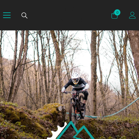
BDG
0
0
elementi
ENDURO