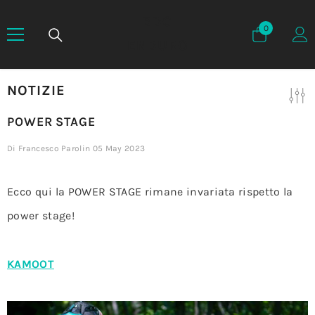
BDG
0
0
elementi
ENDURO
NOTIZIE
POWER STAGE
Di
Francesco Parolin
05 May 2023
Ecco qui la POWER STAGE rimane invariata rispetto la
power stage!
KAMOOT